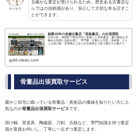
る確かな査定が受けられるため、歴史ある古書店な
らではの信頼感があり、安心して大切な本を託すこ
モリサワ
とができます。
創業35年の老舗古書店「長島書店」の出張買取
古本の街・神保町で明治35年に創業した長島書店。書の価値を見
極める知識と信頼を礎に、専門書・古書から写真・美術書、さら
には掛け軸・直筆物などあらゆる紙物まで扱う幅広さが魅力で
す。買取・出張買取・宅配買取にも対応し、大学の研究室や蔵書
整理まで...
gold-clean.com
骨董品出張買取サービス
蔵やご自宅に眠っている骨董品・美術品の価値を知りたい方に人
気なのが
骨董品出張買取サービス
です。
掛け軸、茶道具、陶磁器、刀剣、古銭など、専門知識を持つ査定
員が直接お伺いし、丁寧に一点ずつ査定します。