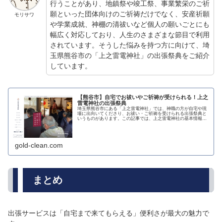
行うことがあり、地鎮祭や竣工祭、事業繁栄のご祈
願といった団体向けのご祈祷だけでなく、安産祈願
モリサワ
や学業成就、神棚の清祓いなど個人の願いごとにも
幅広く対応しており、人生のさまざまな節目で利用
されています。そうした悩みを持つ方に向けて、埼
玉県熊谷市の「上之雷電神社」の出張祭典をご紹介
しています。
【熊谷市】自宅でお祓いやご祈祷が受けられる！上之
雷電神社の出張祭典
埼玉県熊谷市にある「上之雷電神社」では、神職の方が自宅や現
場に出向いてくださり、お祓い・ご祈祷を受けられる出張祭典と
いうものがあります。この記事では、上之雷電神社の基本情報か
ら出張祭典の予約の流れ、料金までわかりやすくご紹介します。
gold-clean.com
まとめ
出張サービスは「自宅まで来てもらえる」便利さが最大の魅力で